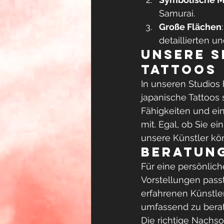
Samurai.
Große Flächen
detaillierten 
Unsere S
Tattoos
In unseren Studios 
japanische Tattoos s
Fähigkeiten und ein
mit. Egal, ob Sie e
unsere Künstler kö
Beratun
Für eine persönlich
Vorstellungen pass
erfahrenen Künstle
umfassend zu bera
Die richtige Nachsor