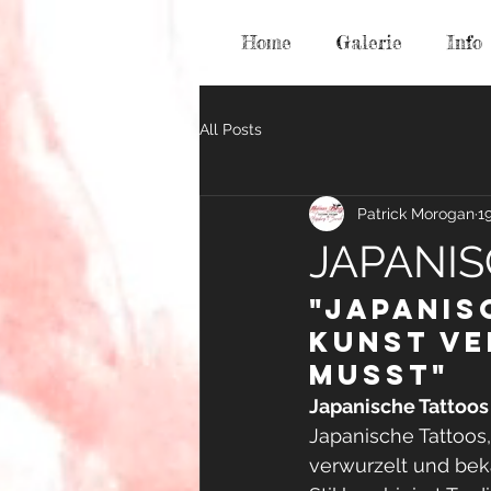
Home
Galerie
Info
All Posts
Patrick Morogan
1
JAPANIS
"Japanis
Kunst ve
musst"
Japanische Tattoos
Japanische Tattoos,
verwurzelt und bek