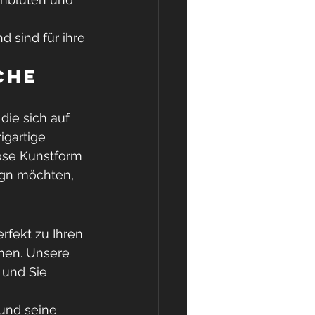
 sind für ihre 
che 
die sich auf 
igartige 
lose Kunstform 
ign möchten, 
rfekt zu Ihren 
men. Unsere 
 und Sie 
 und seine 