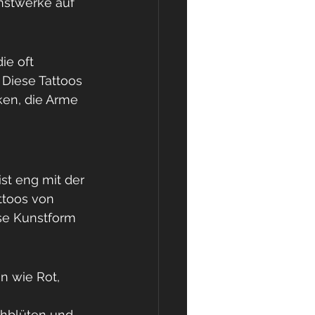
nstwerke auf 
ie oft 
Diese Tattoos 
ken, die Arme 
st eng mit der 
ttoos von 
ese Kunstform 
n wie Rot, 
chblüten und 