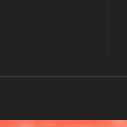
Vom ersten Gedanken zur
Dein
fertigen Hautkunst: So läuft
Desi
dein Tattoo-Termin bei
als 