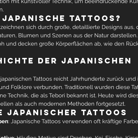
dition mit kunstvoller Technik, um beeindruckende Ku
n.
 japanische Tattoos?
zeichnen sich durch große, detaillierte Designs aus, d
turen, Blumen und Szenen aus der Natur darstellen. 
roh und decken große Körperflächen ab, wie den Rüc
hichte der japanischen 
japanischen Tattoos reicht Jahrhunderte zurück und i
und Folklore verbunden. Traditionell wurden diese Ta
e Technik, die als Tebori bekannt ist. Heute wird di
onellen als auch modernen Methoden fortgesetzt.
 japanischer Tattoos
ben
: Japanische Tattoos verwenden oft kräftige Farbe
otive
: Häufige Motive sind Drachen, Koi-Fische, Kirs