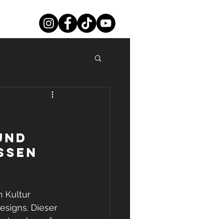
und 
ssen 
n Kultur 
signs. Dieser 