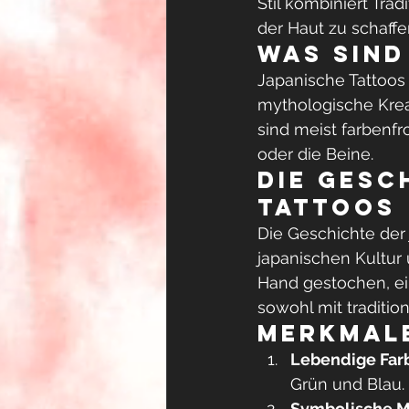
Stil kombiniert Tra
der Haut zu schaffe
Was sind
Japanische Tattoos 
mythologische Krea
sind meist farbenf
oder die Beine.
Die Gesc
Tattoos
Die Geschichte der 
japanischen Kultur 
Hand gestochen, ein
sowohl mit traditi
Merkmale
Lebendige Far
Grün und Blau.
Symbolische M