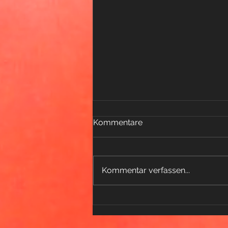
Kommentare
Kommentar verfassen...
Tattoo-Pflege im Sommer:
So bleiben deine Tattoos
lange schön und intensiv