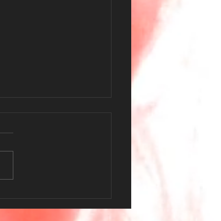
 Erlebnis bei Human
gn Tattoo Studio – Mehr
nur ein Tattoo